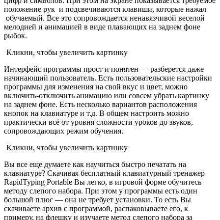
цифр и символов. При этом на экране показывается требуемое
положение рук и подсвечиваются клавиши, которые нажал
обучаемый. Все это сопровождается ненавязчивой веселой
мелодией и анимацией в виде плавающих на заднем фоне
рыбок.
Кликни, чтобы увеличить картинку
Интерфейс программы прост и понятен — разберется даже
начинающий пользователь. Есть пользовательские настройки
программы для изменения на свой вкус и цвет, можно
включить-отключить анимацию или совсем убрать картинку
на заднем фоне. Есть несколько вариантов расположения
кнопок на клавиатуре и т.д. В общем настроить можно
практически всё от уровня сложности уроков до звуков,
сопровождающих режим обучения.
Кликни, чтобы увеличить картинку
Вы все еще думаете как научиться быстро печатать на
клавиатуре? Скачивая бесплатный клавиатурный тренажер
RapidTyping Portable Вы легко, в игровой форме обучитесь
методу слепого набора. При этом у программы есть один
большой плюс — она не требует установки. То есть Вы
скачиваете архив с программой, распаковываете его, к
примеру, на флешку и изучаете метод слепого набора за