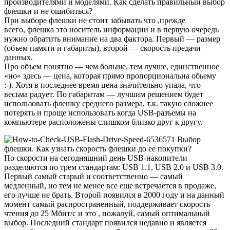
производителями и моделями. Как сделать правильный выбор
флешки
и не ошибиться?
При выборе флешки
не стоит забывать что ,прежде
всего, флешка это носитель информации и в первую очередь
нужно обратить внимание на два фактора. Первый — размер
(объем памяти и габариты), второй — скорость предачи
данных.
Про объем понятно — чем больше, тем лучше, единственное
«но» здесь — цена, которая прямо пропорциональна обьему
:-). Хотя в последнее время цена значительно упала, что
весьма радует. По габаритам — лучшим решением будет
использовать флешку среднего размера, т.к. такую сложнее
потерять и проще использовать когда USB-разъемы на
компьютере расположены слишком близко друг к другу.
По скорости на сегодняшний день USB-накопители
разделяются по трем стандартам: USB 1.1, USB 2.0 и USB 3.0.
Первый самый старый и соответственно — самый
медленный, но тем не менее все еще встречается в продаже,
его лучше не брать. Второй появился в 2000 году и на данный
момент самый распространенный, поддерживает скорость
чтения до 25 Мбит/с и это , пожалуй, самый оптимальный
выбор. Последний стандарт появился недавно и является