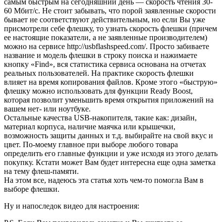
самым быстрым на сегодняшний день — скорость чтения 30-
60 Мбит/с. Не стоит забывать, что порой заявленные скорости
бывает не соответствуют действительным, но если Вы уже
присмотрели себе флешку, то узнать скорость флешки (причем
ее настоящие показатели, а не заявленные производителем)
можно на сервисе http://usbflashspeed.com/. Просто забиваете
название и модель флешки в строку поиска и нажимаете
кнопку «Find», вся статистика сервиса основана на отчетах
реальных пользователей. На практике скорость флешки
влияет на время копирования файлов. Кроме этого «быструю»
флешку можно использовать для функции Ready Boost,
которая позволит уменьшить время открытия приложений на
вашем нет- или ноутбуке.
Остальные качества USB-накопителя, такие как: дизайн,
материал корпуса, наличие маячка или крышечки,
возможность защиты данных и т.д. выбирайте на свой вкус и
цвет. По-моему главное при выборе любого товара
определить его главные функции и уже исходя из этого делать
покупку. Кстати может Вам будет интересна еще одна заметка
на тему флеш-памяти.
На этом все, надеюсь эта статья хоть чем-то помогла Вам в
выборе флешки.
Ну и напоследок видео для настроения: